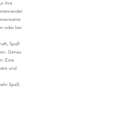
ur ihre
 miteinander
gemeinsame
er oder bei
haft, Spaß
hren. Genau
n: Eine
häre und
mehr Spaß.