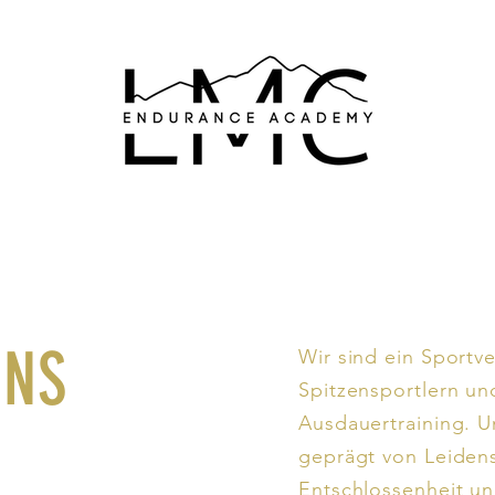
UNS
Wir sind ein Sportv
Spitzensportlern u
Ausdauertraining. U
geprägt von Leidens
Entschlossenheit u