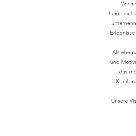
Wir si
Leidenschaf
unternehm
Erlebnisse
Als ehema
und Motiva
das mö
Kombina
Unsere Vi